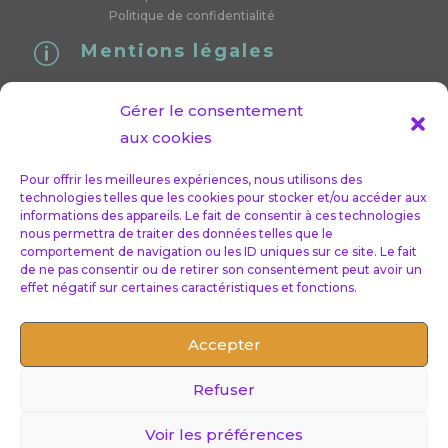
Politique de confidentialité
Mentions légales
p
SIRET : 89375824300024
Gérer le consentement
« Conformément aux articles L.616-1 et R.616-1 du code de
aux cookies
la consommation, nous proposons un dispositif de
médiation de la consommation. L’entité de médiation
Pour offrir les meilleures expériences, nous utilisons des
technologies telles que les cookies pour stocker et/ou accéder aux
retenue est : CNPM – MEDIATION DE LA
informations des appareils. Le fait de consentir à ces technologies
CONSOMMATION. En cas de litige, vous pouvez déposer
nous permettra de traiter des données telles que le
comportement de navigation ou les ID uniques sur ce site. Le fait
votre réclamation sur son site : https://cnpm- mediation-
de ne pas consentir ou de retirer son consentement peut avoir un
consommation.eu ou par voie postale en écrivant à
effet négatif sur certaines caractéristiques et fonctions.
CNPM – MEDIATION – CONSOMMATION – 27 avenue de
la libération – 42400 Saint- Chamond »
Accepter
Refuser
Sandrine flandin © Copyright 2022 Tous droits réservés
Voir les préférences