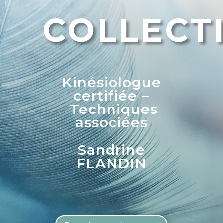
COLLECT
Kinésiologue
certifiée –
Techniques
associées
Sandrine
FLANDIN