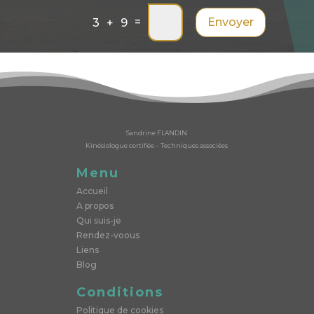
=
Envoyer
3 + 9
Sandrine FLANDIN
Kinésiologue certifiée – Techniques associées
Menu
Accueil
A propos
Qui suis-je
Rendez-voous
Liens
Blog
Conditions
Politique de cookies