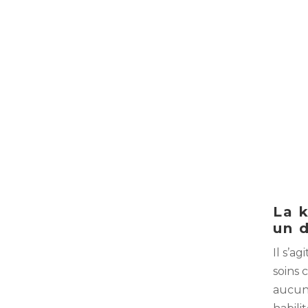
La 
un 
Il s’a
soins 
aucune