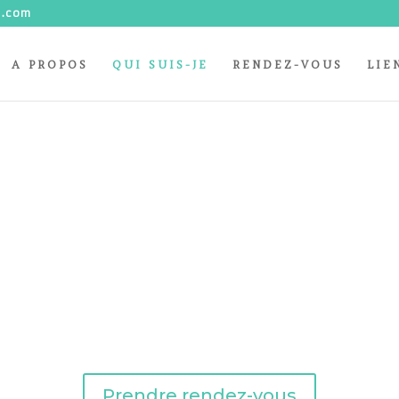
l.com
A PROPOS
QUI SUIS-JE
RENDEZ-VOUS
LIE
Sandrine FLANDIN
Kinésiologue certifiée –
Techniques associées
Prendre rendez-vous