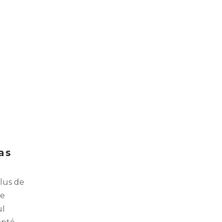
as
plus de
se
ul