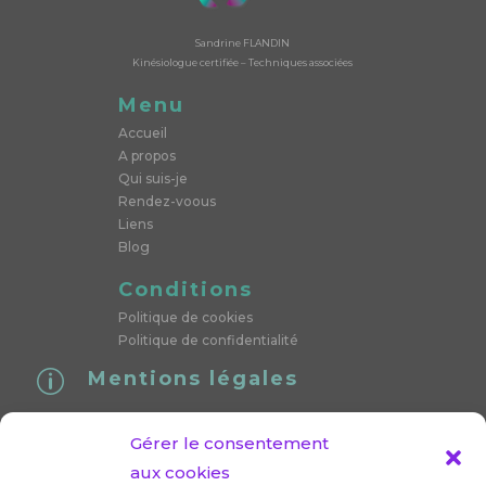
Sandrine FLANDIN
Kinésiologue certifiée – Techniques associées
Menu
Accueil
A propos
Qui suis-je
Rendez-voous
Liens
Blog
Conditions
Politique de cookies
Politique de confidentialité
Mentions légales
p
SIRET : 89375824300024
Gérer le consentement
« Conformément aux articles L.616-1 et R.616-1 du code de
aux cookies