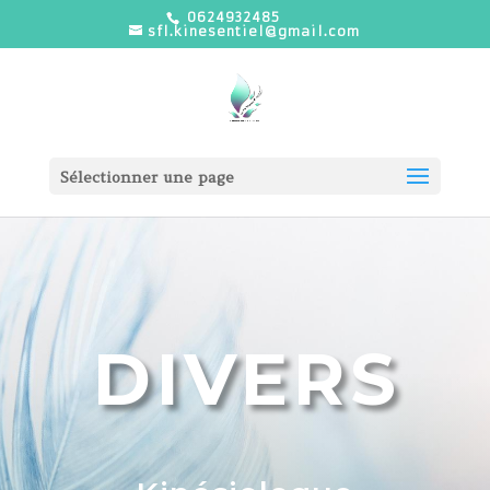
0624932485
sfl.kinesentiel@gmail.com
Sélectionner une page
DIVERS