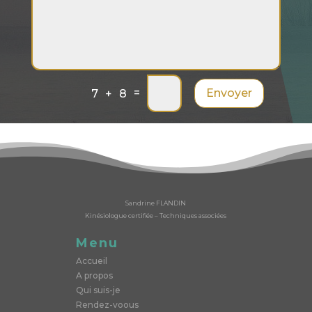
=
Envoyer
7 + 8
Sandrine FLANDIN
Kinésiologue certifiée – Techniques associées
Menu
Accueil
A propos
Qui suis-je
Rendez-voous