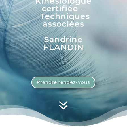
Kinésiologue
certifiée –
Techniques
associées
Sandrine
FLANDIN
Prendre rendez-vous
7