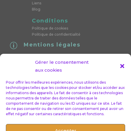
Liens
Blog
Conditions
Politique de cookies
Politique de confidentialité
Mentions légales
p
SIRET : 89375824300024
Gérer le consentement
« Conformément aux articles L.616-1 et R.616-1 du code de
aux cookies
la consommation, nous proposons un dispositif de
médiation de la consommation. L’entité de médiation
Pour offrir les meilleures expériences, nous utilisons des
technologies telles que les cookies pour stocker et/ou accéder aux
retenue est : CNPM – MEDIATION DE LA
informations des appareils. Le fait de consentir à ces technologies
CONSOMMATION. En cas de litige, vous pouvez déposer
nous permettra de traiter des données telles que le
comportement de navigation ou les ID uniques sur ce site. Le fait
votre réclamation sur son site : https://cnpm- mediation-
de ne pas consentir ou de retirer son consentement peut avoir un
consommation.eu ou par voie postale en écrivant à
effet négatif sur certaines caractéristiques et fonctions.
CNPM – MEDIATION – CONSOMMATION – 27 avenue de
la libération – 42400 Saint- Chamond »
Accepter