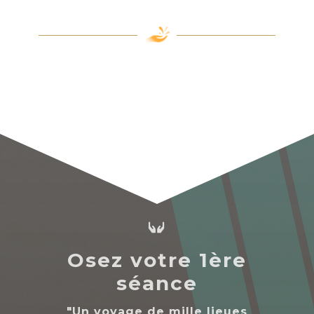

Osez votre 1ère
séance
"Un voyage de mille lieues