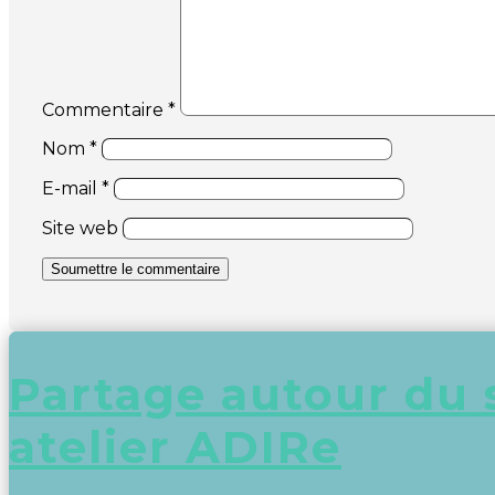
Commentaire
*
Nom
*
E-mail
*
Site web
Soumettre le commentaire
Partage autour du 
atelier ADIRe