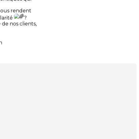
 nous rendent
larité
?
 de nos clients,
n