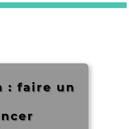
: faire un
ancer