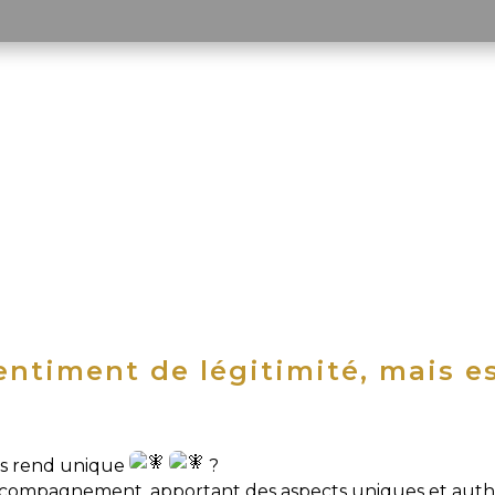
entiment de légitimité, mais e
ous rend unique
?
’accompagnement, apportant des aspects uniques et aut