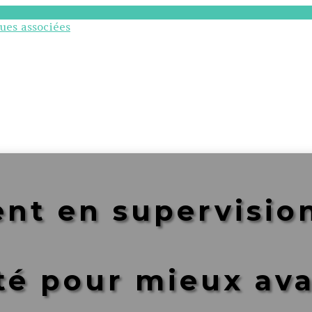
 en supervision 
té pour mieux av