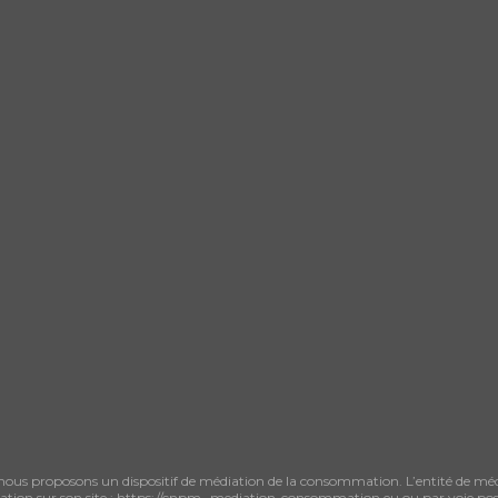
 nous proposons un dispositif de médiation de la consommation. L’entité de 
tion sur son site : https://cnpm- mediation-consommation.eu ou par voie pos