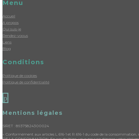
Menu
Accueil
A propos
Qui suis-je
Rendez-voous
Liens
Blog
Conditions
Politique de cookies
Politique de confidentialité
p
Mentions légales
SIRET : 89375824300024
« Conformément aux articles L.616-1 et R.616-1 du code de la consommation,
DE LA CONSOMMATION. En cas de litige, vous pouvez déposer votre réclama