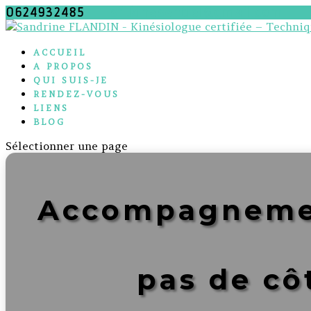
0624932485
sfl.kinesentiel@gmail.com
ACCUEIL
A PROPOS
QUI SUIS-JE
RENDEZ-VOUS
LIENS
BLOG
Sélectionner une page
Accompagnement
pas de cô