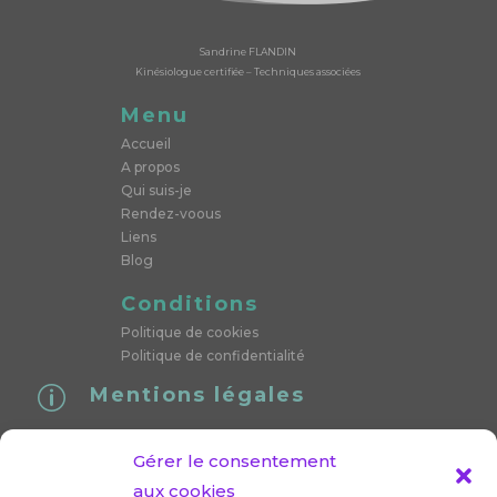
Sandrine FLANDIN
Kinésiologue certifiée – Techniques associées
Menu
Accueil
A propos
Qui suis-je
Rendez-voous
Liens
Blog
Conditions
Politique de cookies
Politique de confidentialité
Mentions légales
p
SIRET : 89375824300024
Gérer le consentement
« Conformément aux articles L.616-1 et R.616-1 du code de
aux cookies